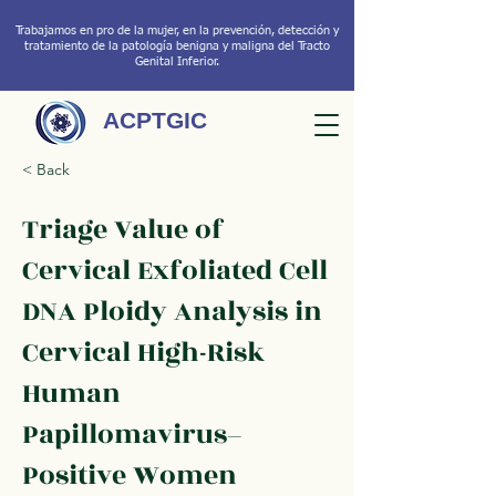
Trabajamos en pro de la mujer, en la prevención, detección y
tratamiento de la patología benigna y maligna del Tracto
Genital Inferior.
ACPTGIC
< Back
Triage Value of
Cervical Exfoliated Cell
DNA Ploidy Analysis in
Cervical High-Risk
Human
Papillomavirus–
Positive Women