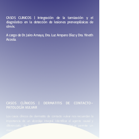
CASOS CLINICOS | Integración de la tamización y el
diagnóstico en la detección de lesiones preneoplásicas de
cérvix.
A cargo de Dr. Jairo Amaya, Dra. Luz Amparo Díaz y Dra. Yineth
Acosta.
CASOS CLÍNICOS | DERMATITIS DE CONTACTO–
PATOLOGÍA VULVAR
Los casos clínicos de dermatitis de contacto vulvar nos recuerdan la
importancia de un abordaje integral. Identificar el agente causal y
diferenciarlo de lesiones infecciosas o preneoplásicas permite un
manejo preciso y personalizado.