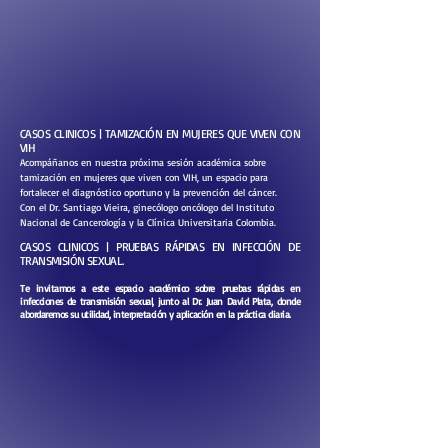
CASOS CLINICOS | TAMIZACIÓN EN MUJERES QUE VIVEN CON
VIH
Acompáñanos en nuestra próxima sesión académica sobre
tamización en mujeres que viven con VIH, un espacio para
fortalecer el diagnóstico oportuno y la prevención del cáncer.
Con el Dr. Santiago Vieira, ginecólogo oncólogo del Instituto
Nacional de Cancerología y la Clínica Universitaria Colombia.
CASOS CLINICOS | PRUEBAS RÁPIDAS EN INFECCIÓN DE
TRANSMISIÓN SEXUAL.
Te invitamos a este espacio académico sobre pruebas rápidas en
infecciones de transmisión sexual, junto al Dr. Juan David Plata, donde
abordaremos su utilidad, interpretación y aplicación en la práctica diaria.