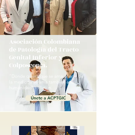
Asociación Colombiana
de Patología del Tracto
Genital Inferior y
Colposcopia.
"Donde quiera que se ama el arte de
la medicina se ama también a la
humanidad" - Platón.
Únete a ACPTGIC