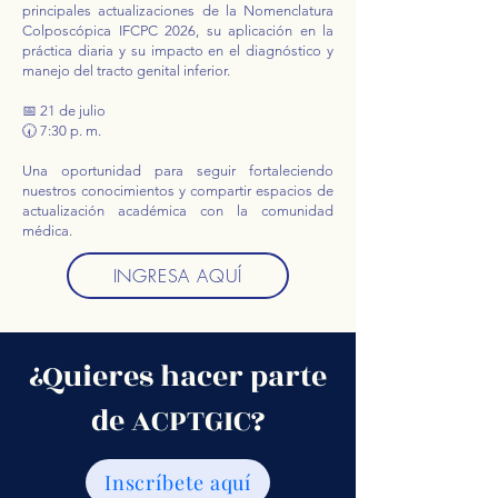
principales actualizaciones de la Nomenclatura
Colposcópica IFCPC 2026, su aplicación en la
práctica diaria y su impacto en el diagnóstico y
manejo del tracto genital inferior.
📅 21 de julio
🕢 7:30 p. m.
Una oportunidad para seguir fortaleciendo
nuestros conocimientos y compartir espacios de
actualización académica con la comunidad
médica.
INGRESA AQUÍ
¿Quieres hacer parte
de ACPTGIC?
Inscríbete aquí