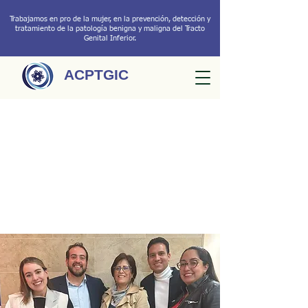
Trabajamos en pro de la mujer, en la prevención, detección y
tratamiento de la patología benigna y maligna del Tracto
Genital Inferior.
ACPTGIC