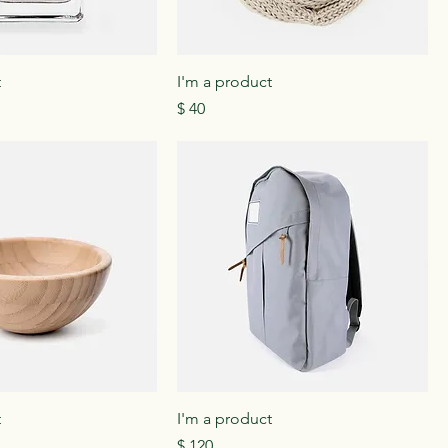
t
I'm a product
Precio
$ 40
t
I'm a product
de oferta
Precio
$ 120