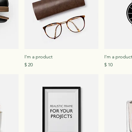
I'm a product
I'm a produc
Precio
Precio
$ 20
$ 10