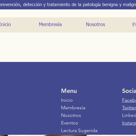
revención, detección y tratamiento de la patología benigna y maligna 
Inicio
Membresía
Nosotros
E
ductos
Menu
Socia
Inicio
Faceb
Membresía
Twitte
Nosotros
Linked
Best Seller
Eventos
Insta
Lectura Sugerida