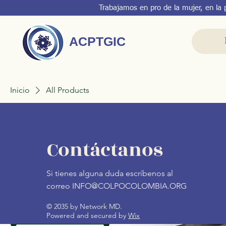
Trabajamos en pro de la mujer, en la p
ACPTGIC
Inicio
All Products
Explorar por
Todos los pro
Contáctanos
Todos los productos
12 productos
Si tienes alguna duda escríbenos al
correo
INFO@COLPOCOLOMBIA.ORG
Filtrar por
© 2035 by Network MD.
Precio
Powered and secured by
Wix