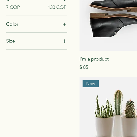
7 COP
130 COP
Color
Size
Large
I'm a product
Medium
Precio
$ 85
One size
Small
New