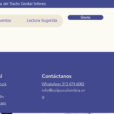
del Tracto Genital Inferior.
Únete
ventos
Lectura Sugerida
l
Contáctanos
ook
WhatsApp 313 474 6082
Ordenar por:
Recomendados
r
info@colpocolombia.or
In
g
gram