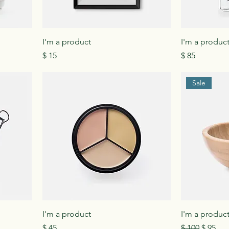
I'm a product
I'm a produc
Precio
Precio
$ 15
$ 85
Sale
I'm a product
I'm a produc
Precio
Precio
Precio 
$ 45
$ 100
$ 95