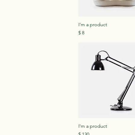
I'm a product
Precio
$ 8
I'm a product
Precio
$ 130